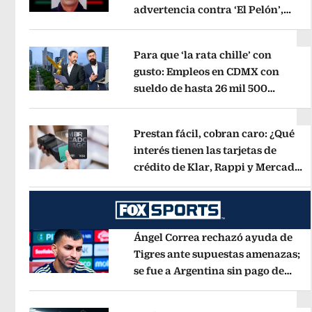
advertencia contra ‘El Pelón’,
Opens in new window
hijastro del ‘Mencho’
Opens in new
Para que ‘la rata chille’ con
gusto: Empleos en CDMX con
sueldo de hasta 26 mil 500
Opens in new window
mensuales
Opens in new window
Prestan fácil, cobran caro: ¿Qué
interés tienen las tarjetas de
crédito de Klar, Rappi y Mercado
Opens in new window
Pago?
Opens in new window
Ángel Correa rechazó ayuda de
Tigres ante supuestas amenazas;
se fue a Argentina sin pago de
Opens in new window
River
Opens in new window