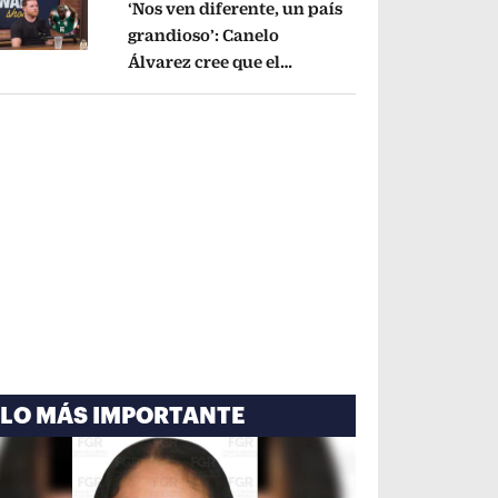
‘Nos ven diferente, un país
grandioso’: Canelo
Álvarez cree que el
pens in new window
Mundial mejoró la imagen
de México
Opens in new window
LO MÁS IMPORTANTE