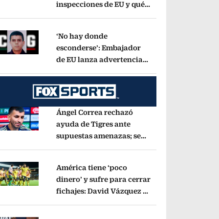
inspecciones de EU y qué
pens in new window
municipios están
incluidos?
Opens in new window
‘No hay donde
esconderse’: Embajador
de EU lanza advertencia
pens in new window
contra ‘El Pelón’, hijastro
del ‘Mencho’
Opens in new window
Ángel Correa rechazó
ayuda de Tigres ante
supuestas amenazas; se
pens in new window
fue a Argentina sin pago
de River
Opens in new window
América tiene ‘poco
dinero’ y sufre para cerrar
fichajes: David Vázquez se
pens in new window
cayó por tema
administrativo
Opens in new window