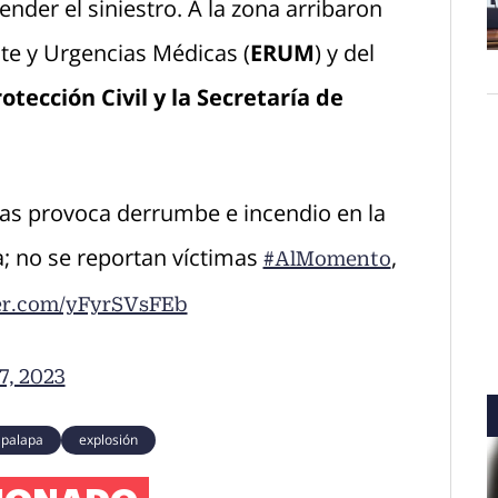
ender el siniestro. A la zona arribaron
te y Urgencias Médicas (
ERUM
) y del
O
ección Civil y la Secretaría de
as provoca derrumbe e incendio en la
a; no se reportan víctimas
,
#AlMomento
ter.com/yFyrSVsFEb
7, 2023
apalapa
explosión