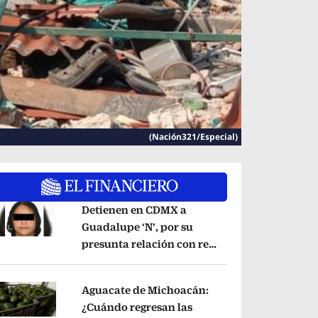
(Nación321/Especial)
Detienen en CDMX a
Guadalupe ‘N’, por su
presunta relación con red
pens in new window
de contrabando de
hidrocarburos
Opens in new window
Aguacate de Michoacán:
¿Cuándo regresan las