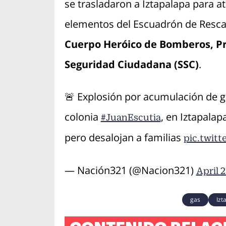
se trasladaron a Iztapalapa para at
elementos del Escuadrón de Resca
Cuerpo Heróico de Bomberos, Prot
Seguridad Ciudadana (SSC)
.
🚨 Explosión por acumulación de g
colonia
, en Iztapalap
#JuanEscutia
pero desalojan a familias
pic.twit
— Nación321 (@Nacion321)
April 2
gas
Izt