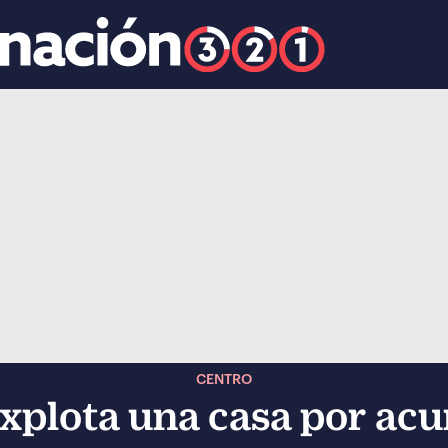
k
ocial-whatsapp
CENTRO
explota una casa por ac