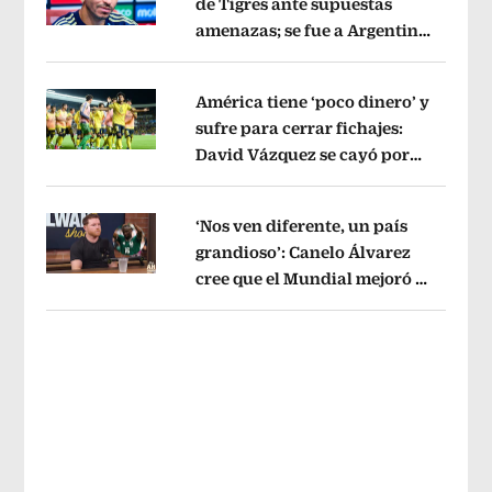
de Tigres ante supuestas
amenazas; se fue a Argentina
Opens in new window
sin pago de River
Opens in new wind
América tiene ‘poco dinero’ y
sufre para cerrar fichajes:
David Vázquez se cayó por
Opens in new window
tema administrativo
Opens in new w
‘Nos ven diferente, un país
grandioso’: Canelo Álvarez
cree que el Mundial mejoró la
Opens in new window
imagen de México
Opens in new win