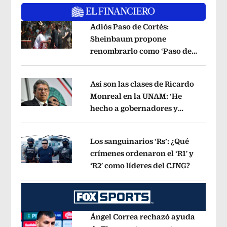
Adiós Paso de Cortés:
Sheinbaum propone
renombrarlo como ‘Paso de
Opens in new window
los Pueblos Indígenas’
Opens in new 
Así son las clases de Ricardo
Monreal en la UNAM: ‘He
hecho a gobernadores y
Opens in new window
jueces’, dice a sus alumnos
Opens in 
Los sanguinarios ‘Rs’: ¿Qué
crímenes ordenaron el ‘R1′ y
‘R2′ como líderes del CJNG?
Opens in
Opens in new window
Ángel Correa rechazó ayuda