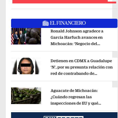
Ronald Johnson agradece a
García Harfuch avances en
Michoacán: ‘Negocio del
Opens in new window
aguacate es beneficioso’
Opens in 
Detienen en CDMX a Guadalupe
‘N’, por su presunta relación con
red de contrabando de
Opens in new window
hidrocarburos
Opens in new wind
Aguacate de Michoacán:
¿Cuándo regresan las
inspecciones de EU y qué
Opens in new window
municipios están incluidos?
Opens 