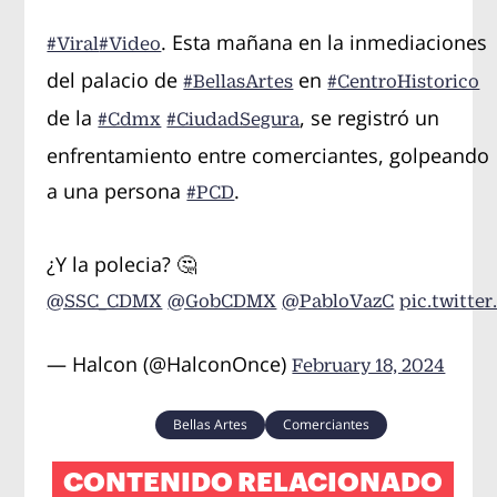
. Esta mañana en la inmediaciones
#Viral
#Video
del palacio de
en
#BellasArtes
#CentroHistorico
de la
, se registró un
#Cdmx
#CiudadSegura
enfrentamiento entre comerciantes, golpeando
a una persona
.
#PCD
¿Y la polecia? 🤔
@SSC_CDMX
@GobCDMX
@PabloVazC
pic.twitte
— Halcon (@HalconOnce)
February 18, 2024
Bellas Artes
Comerciantes
CONTENIDO RELACIONADO