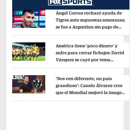
Ángel Correa rechazó ayuda de
Tigres ante supuestas amenazas;
se fue a Argentina sin pago de
Opens in new window
River
Opens in new window
América tiene ‘poco dinero’ y
sufre para cerrar fichajes: David
Vázquez se cayó por tema
Opens in new window
administrativo
Opens in new wind
‘Nos ven diferente, un país
grandioso’: Canelo Álvarez cree
que el Mundial mejoró la imagen
Opens in new window
de México
Opens in new window