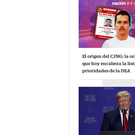
El origen del CJNG: la o
que hoy encabeza la list
prioridades de la DEA