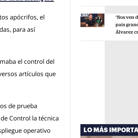
Vázquez s
tema admi
os apócrifos, el
‘Nos ven d
país gran
das, para así
Opens in new window
Álvarez cr
Mundial m
imagen d
omaba el control del
versos artículos que
atos de prueba
 de Control la técnica
espliegue operativo
LO MÁS IMPORT