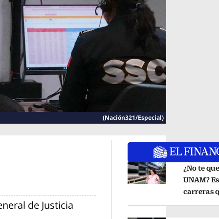
(Nación321/Especial)
¿No te que
UNAM? Est
Opens in new window
carreras q
neral de Justicia
imparten 
Universid