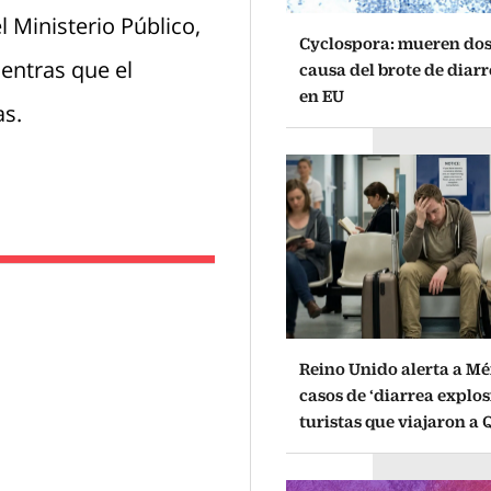
l Ministerio Público,
Cyclospora: mueren dos
ientras que el
causa del brote de diar
en EU
as.
Reino Unido alerta a Mé
casos de ‘diarrea explos
turistas que viajaron a