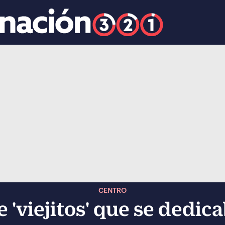
k
ocial-whatsapp
CENTRO
 'viejitos' que se dedica