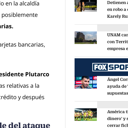
 en la alcaldía
Detienen 
Castellan
en robo a 
— posiblemente
Opens in new window
Karely Rui
justicia’, 
rias.
influence
UNAM can
con Territ
arjetas bancarias,
Opens in new window
empresa e
examen de
virtual
Op
esidente Plutarco
Ángel Cor
s relativas a la
ayuda de 
Opens in new window
supuestas
crédito y después
fue a Arge
pago de R
América t
dinero’ y 
le del ataque
Opens in new window
cerrar fic