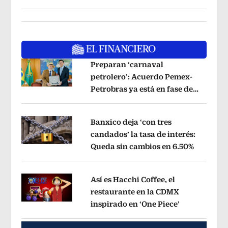
Preparan ‘carnaval
petrolero’: Acuerdo Pemex-
Petrobras ya está en fase de
Opens in new window
ejecución, anuncia canciller
Opens i
Banxico deja ‘con tres
candados’ la tasa de interés:
Queda sin cambios en 6.50%
Opens in
Opens in new window
Así es Hacchi Coffee, el
restaurante en la CDMX
inspirado en ‘One Piece’
Opens in ne
Opens in new window