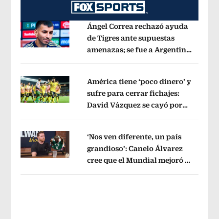
Ángel Correa rechazó ayuda
de Tigres ante supuestas
amenazas; se fue a Argentina
Opens in new window
sin pago de River
Opens in new wind
América tiene ‘poco dinero’ y
sufre para cerrar fichajes:
David Vázquez se cayó por
Opens in new window
tema administrativo
Opens in new w
‘Nos ven diferente, un país
grandioso’: Canelo Álvarez
cree que el Mundial mejoró la
Opens in new window
imagen de México
Opens in new win