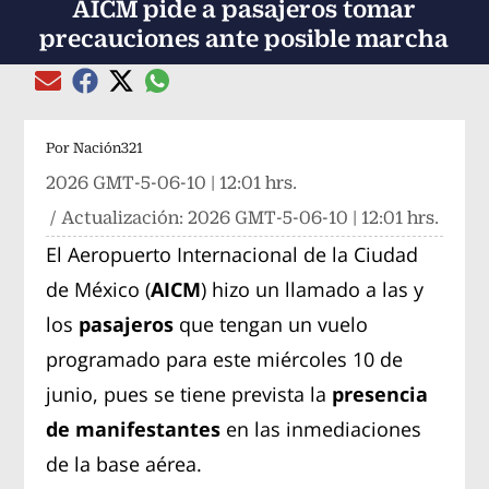
AICM pide a pasajeros tomar
precauciones ante posible marcha
Compartir el artículo actual mediante global
Compartir el artículo actual mediante Email
Compartir el artículo actual mediante Facebook
Compartir el artículo actual mediante Twitter
Por
Nación321
2026 GMT-5-06-10 | 12:01 hrs.
/ Actualización:
2026 GMT-5-06-10 | 12:01 hrs.
El Aeropuerto Internacional de la Ciudad
de México (
AICM
) hizo un llamado a las y
los
pasajeros
que tengan un vuelo
programado para este miércoles 10 de
junio, pues se tiene prevista la
presencia
de manifestantes
en las inmediaciones
de la base aérea.