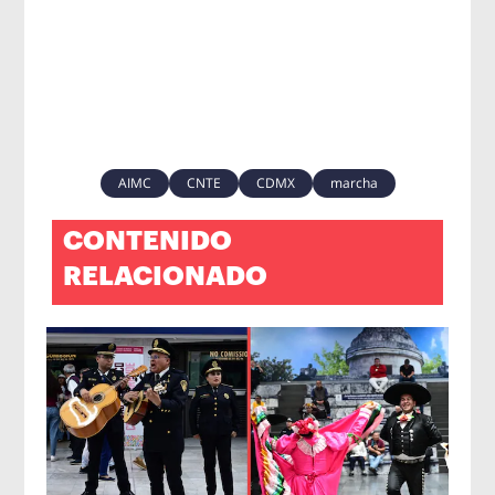
AIMC
CNTE
CDMX
marcha
CONTENIDO
RELACIONADO