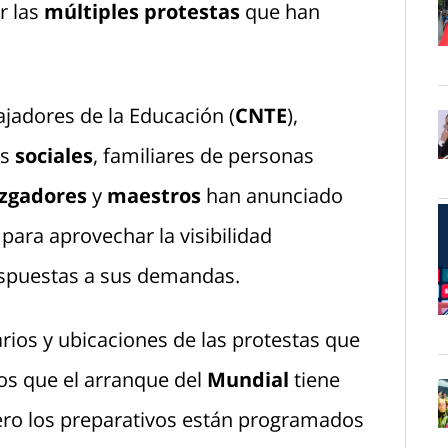
 las
múltiples protestas
que han
O
jadores de la Educación (
CNTE
),
es
sociales
, familiares de personas
O
uzgadores
y
maestros
han anunciado
para aprovechar la visibilidad
respuestas a sus demandas.
O
arios y ubicaciones de las protestas que
s que el arranque del
Mundial
tiene
ro los preparativos están programados
O