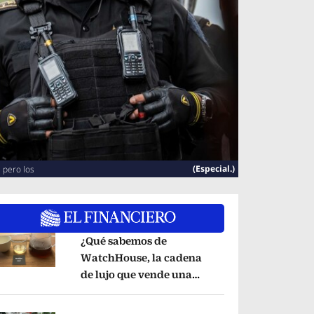
(Especial.)
 pero los
¿Qué sabemos de
WatchHouse, la cadena
de lujo que vende una
pens in new window
taza de café en 560 pesos?
Opens in new wind