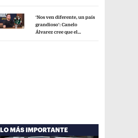
cayó por tema
administrativo
Opens in new window
‘Nos ven diferente, un país
grandioso’: Canelo
Álvarez cree que el
pens in new window
Mundial mejoró la imagen
de México
Opens in new window
LO MÁS IMPORTANTE