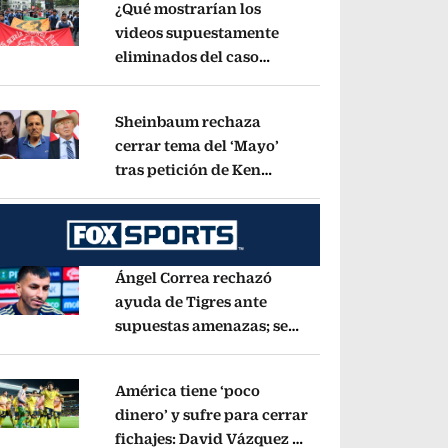
¿Qué mostrarían los
videos supuestamente
eliminados del caso
pens in new window
Ayotzinapa? Esto dice
exintegrante del GIEI
Opens in new window
Sheinbaum rechaza
cerrar tema del ‘Mayo’
tras petición de Ken
pens in new window
Salazar: ‘No basta con
decir que ya pasó’
Opens in new window
Ángel Correa rechazó
ayuda de Tigres ante
supuestas amenazas; se
pens in new window
fue a Argentina sin pago
de River
Opens in new window
América tiene ‘poco
dinero’ y sufre para cerrar
fichajes: David Vázquez se
pens in new window