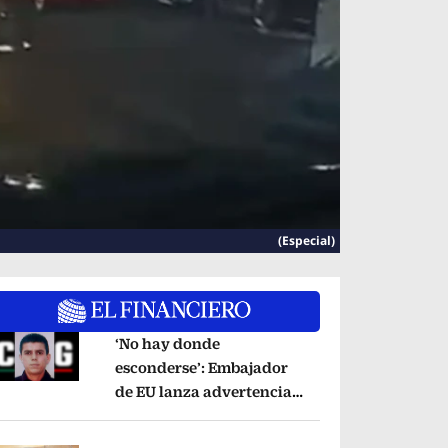
(Especial)
‘No hay donde
esconderse’: Embajador
de EU lanza advertencia
pens in new window
contra ‘El Pelón’, hijastro
del ‘Mencho’
Opens in new window