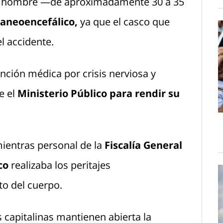
 el hombre —de aproximadamente 30 a 35
raneoencefálico,
ya que el casco que
l accidente.
ención médica por crisis nerviosa y
e el
Ministerio Público para rendir su
entras personal de la
Fiscalía General
co
realizaba los peritajes
to del cuerpo.
 capitalinas mantienen abierta la