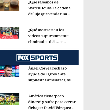
¿Qué sabemos de
WatchHouse, la cadena
de lujo que vende una
pens in new window
taza de café en 560 pesos?
Opens in new wind
¿Qué mostrarían los
videos supuestamente
eliminados del caso
pens in new window
Ayotzinapa? Esto dice
exintegrante del GIEI
Opens in new window
Ángel Correa rechazó
ayuda de Tigres ante
supuestas amenazas; se
pens in new window
fue a Argentina sin pago
de River
Opens in new window
América tiene ‘poco
dinero’ y sufre para cerrar
fichajes: David Vázquez se
pens in new window