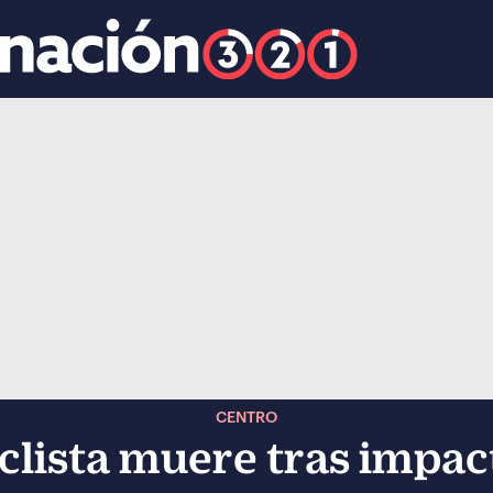
k
ocial-whatsapp
CENTRO
clista muere tras impac