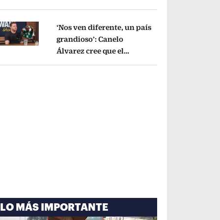
cayó por tema
administrativo
Opens in new window
‘Nos ven diferente, un país
grandioso’: Canelo
Álvarez cree que el
pens in new window
Mundial mejoró la imagen
de México
Opens in new window
LO MÁS IMPORTANTE