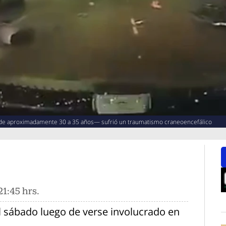
—de aproximadamente 30 a 35 años— sufrió un traumatismo craneoencefálico
1:45 hrs.
O
l sábado luego de verse involucrado en