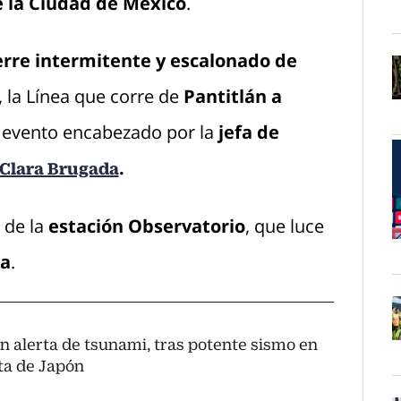
e la Ciudad de México
.
O
ierre intermitente y escalonado de
 la Línea que corre de
Pantitlán a
O
n evento encabezado por la
jefa de
.
Clara Brugada
 de la
estación Observatorio
, que luce
O
da
.
n alerta de tsunami, tras potente sismo en
O
sta de Japón