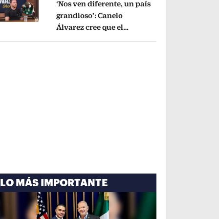
‘Nos ven diferente, un país
grandioso’: Canelo
Álvarez cree que el
pens in new window
Mundial mejoró la imagen
de México
Opens in new window
LO MÁS IMPORTANTE