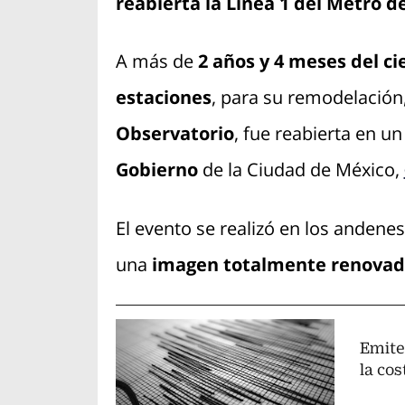
reabierta la Línea 1 del Metro d
A más de
2 años y 4 meses del c
estaciones
, para su remodelación,
Observatorio
, fue reabierta en u
Gobierno
de la Ciudad de México,
El evento se realizó en los andenes
una
imagen totalmente renova
Emite
la co