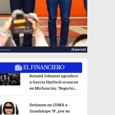
(Especial)
 nuevos
Ronald Johnson agradece
a García Harfuch avances
en Michoacán: ‘Negocio
pens in new window
del aguacate es
beneficioso’
Opens in new window
Detienen en CDMX a
Guadalupe ‘N’, por su