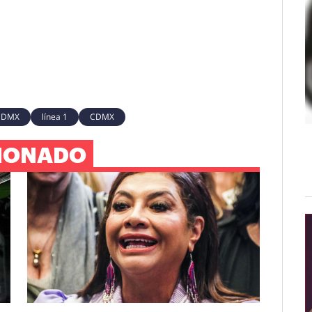
CDMX
línea 1
CDMX
IONADO