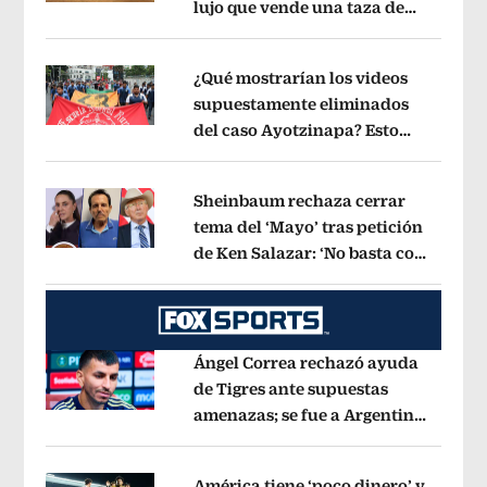
lujo que vende una taza de
Opens in new window
café en 560 pesos?
Opens in new win
¿Qué mostrarían los videos
supuestamente eliminados
del caso Ayotzinapa? Esto
Opens in new window
dice exintegrante del GIEI
Opens in 
Sheinbaum rechaza cerrar
tema del ‘Mayo’ tras petición
de Ken Salazar: ‘No basta con
Opens in new window
decir que ya pasó’
Opens in new win
Ángel Correa rechazó ayuda
de Tigres ante supuestas
amenazas; se fue a Argentina
Opens in new window
sin pago de River
Opens in new wind
América tiene ‘poco dinero’ y