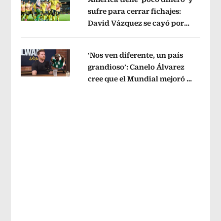
sufre para cerrar fichajes:
David Vázquez se cayó por
Opens in new window
tema administrativo
Opens in new w
‘Nos ven diferente, un país
grandioso’: Canelo Álvarez
cree que el Mundial mejoró la
Opens in new window
imagen de México
Opens in new win