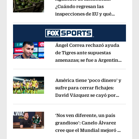
¿Cuándo regresan las
inspecciones de EU y qué
Opens in new window
municipios están incluidos?
Opens i
Ángel Correa rechazó ayuda
de Tigres ante supuestas
amenazas; se fue a Argentina
Opens in new window
sin pago de River
Opens in new wind
América tiene ‘poco dinero’ y
sufre para cerrar fichajes:
David Vázquez se cayó por
Opens in new window
tema administrativo
Opens in new w
‘Nos ven diferente, un país
grandioso’: Canelo Álvarez
cree que el Mundial mejoró la
Opens in new window
imagen de México
Opens in new win