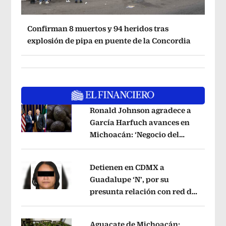
Confirman 8 muertos y 94 heridos tras
explosión de pipa en puente de la Concordia
Ronald Johnson agradece a
García Harfuch avances en
Michoacán: ‘Negocio del
Opens in new window
aguacate es beneficioso’
Opens in ne
Detienen en CDMX a
Guadalupe ‘N’, por su
presunta relación con red de
Opens in new window
contrabando de
hidrocarburos
Opens in new window
Aguacate de Michoacán: