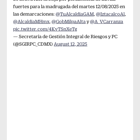
fuertes para la madrugada del martes 12/08/2025 en
las demarcaciones:
@TuAlcaldiaGAM
,
@IztacalcoAl
,
@AlcaldiaMHmx
,
@GobMilpaAlta
y
@A_VCarranza
pic.twitter.com/4KvTSnXeTg
— Secretaría de Gestión Integral de Riesgos y PC
(@SGIRPC_CDMX)
August 12, 2025