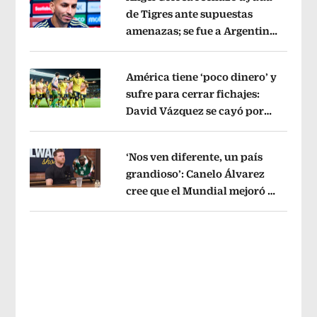
de Tigres ante supuestas
amenazas; se fue a Argentina
Opens in new window
sin pago de River
Opens in new wind
América tiene ‘poco dinero’ y
sufre para cerrar fichajes:
David Vázquez se cayó por
Opens in new window
tema administrativo
Opens in new w
‘Nos ven diferente, un país
grandioso’: Canelo Álvarez
cree que el Mundial mejoró la
Opens in new window
imagen de México
Opens in new win