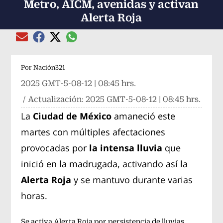
Metro, AICM, avenidas y activan
Alerta Roja
Compartir el artículo actual mediante global
Compartir el artículo actual mediante Email
Compartir el artículo actual mediante Facebook
Compartir el artículo actual mediante Twitter
Por
Nación321
2025 GMT-5-08-12 | 08:45 hrs.
/ Actualización:
2025 GMT-5-08-12 | 08:45 hrs.
La
Ciudad de México
amaneció este
martes con múltiples afectaciones
provocadas por
la intensa lluvia
que
inició en la madrugada, activando así la
Alerta Roja
y se mantuvo durante varias
horas.
Se activa Alerta Roja por persistencia de lluvias