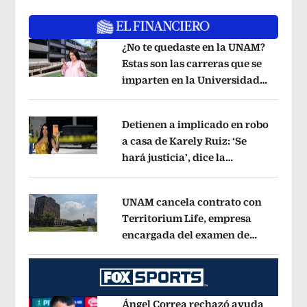
¿No te quedaste en la UNAM?
Estas son las carreras que se
imparten en la Universidad
Opens in new window
Rosario Castellanos
Opens in new wi
Detienen a implicado en robo
a casa de Karely Ruiz: ‘Se
hará justicia’, dice la
Opens in new window
influencer
Opens in new window
UNAM cancela contrato con
Territorium Life, empresa
encargada del examen de
Opens in new window
ingreso virtual
Opens in new window
Ángel Correa rechazó ayuda