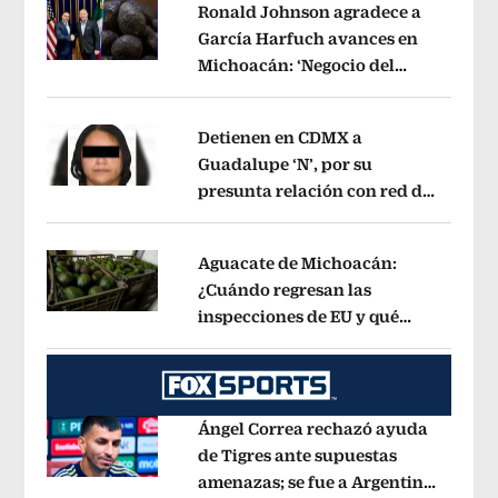
Ronald Johnson agradece a
García Harfuch avances en
Michoacán: ‘Negocio del
Opens in new window
aguacate es beneficioso’
Opens in ne
Detienen en CDMX a
Guadalupe ‘N’, por su
presunta relación con red de
Opens in new window
contrabando de
hidrocarburos
Opens in new window
Aguacate de Michoacán:
¿Cuándo regresan las
inspecciones de EU y qué
Opens in new window
municipios están incluidos?
Opens i
Ángel Correa rechazó ayuda
de Tigres ante supuestas
amenazas; se fue a Argentina
Opens in new window