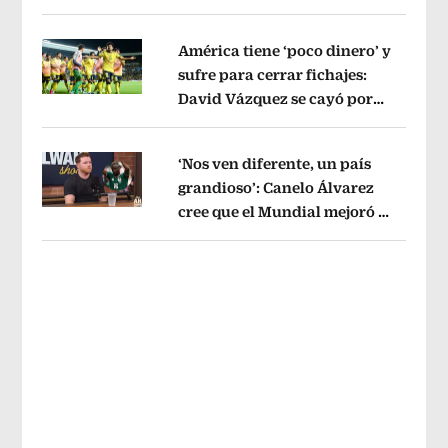
sin pago de River
Opens in new wind
América tiene ‘poco dinero’ y
sufre para cerrar fichajes:
David Vázquez se cayó por
Opens in new window
tema administrativo
Opens in new w
‘Nos ven diferente, un país
grandioso’: Canelo Álvarez
cree que el Mundial mejoró la
Opens in new window
imagen de México
Opens in new win