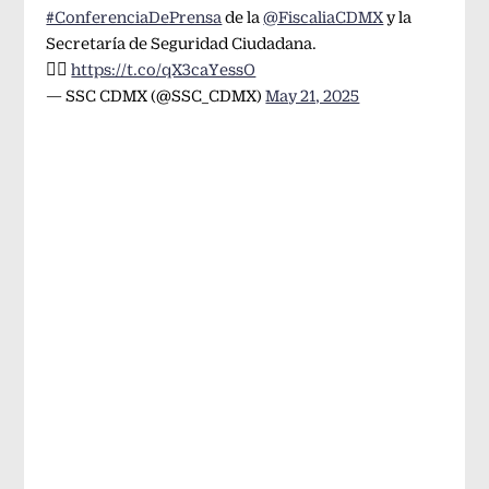
#ConferenciaDePrensa
de la
@FiscaliaCDMX
y la
Secretaría de Seguridad Ciudadana.
👉🏼
https://t.co/qX3caYessO
— SSC CDMX (@SSC_CDMX)
May 21, 2025