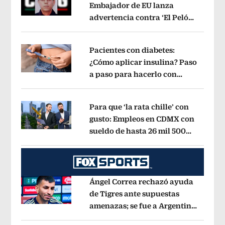
Embajador de EU lanza
advertencia contra ‘El Pelón’,
Opens in new window
hijastro del ‘Mencho’
Opens in new w
Pacientes con diabetes:
¿Cómo aplicar insulina? Paso
a paso para hacerlo con
Opens in new window
jeringa, pluma y bomba
Opens in ne
Para que ‘la rata chille’ con
gusto: Empleos en CDMX con
sueldo de hasta 26 mil 500
Opens in new window
mensuales
Opens in new window
Ángel Correa rechazó ayuda
de Tigres ante supuestas
amenazas; se fue a Argentina
Opens in new window
sin pago de River
Opens in new wind