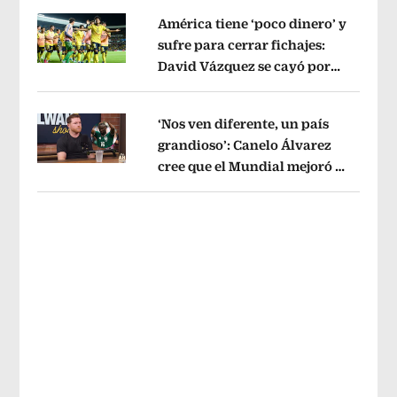
América tiene ‘poco dinero’ y
sufre para cerrar fichajes:
David Vázquez se cayó por
Opens in new window
tema administrativo
Opens in new w
‘Nos ven diferente, un país
grandioso’: Canelo Álvarez
cree que el Mundial mejoró la
Opens in new window
imagen de México
Opens in new win