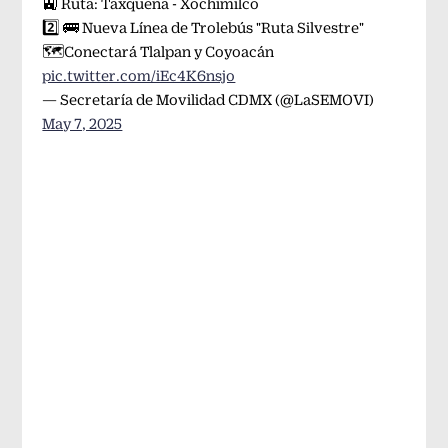
🚉 Ruta: Taxqueña - Xochimilco
2️⃣ 🚌 Nueva Línea de Trolebús "Ruta Silvestre"
🗺️Conectará Tlalpan y Coyoacán
pic.twitter.com/iEc4K6nsjo
— Secretaría de Movilidad CDMX (@LaSEMOVI)
May 7, 2025