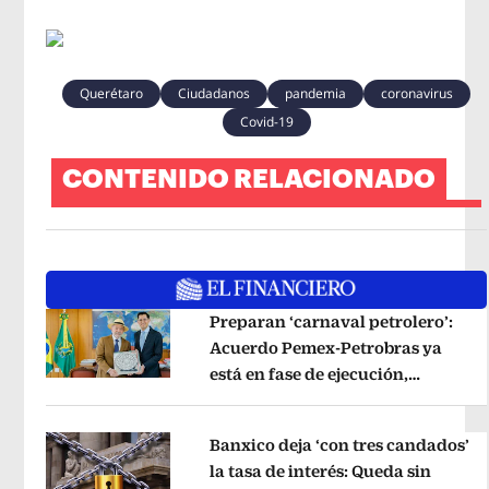
Querétaro
Ciudadanos
pandemia
coronavirus
Covid-19
CONTENIDO RELACIONADO
Preparan ‘carnaval petrolero’:
Acuerdo Pemex-Petrobras ya
está en fase de ejecución,
Opens in new window
anuncia canciller
Opens in new wi
Banxico deja ‘con tres candados’
la tasa de interés: Queda sin