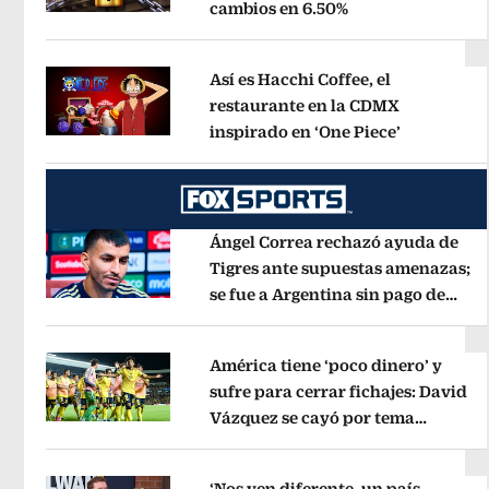
cambios en 6.50%
Opens in new wi
Opens in new window
Así es Hacchi Coffee, el
restaurante en la CDMX
inspirado en ‘One Piece’
Opens in 
Opens in new window
Ángel Correa rechazó ayuda de
Tigres ante supuestas amenazas;
se fue a Argentina sin pago de
Opens in new window
River
Opens in new window
América tiene ‘poco dinero’ y
sufre para cerrar fichajes: David
Vázquez se cayó por tema
Opens in new window
administrativo
Opens in new wind
‘Nos ven diferente, un país